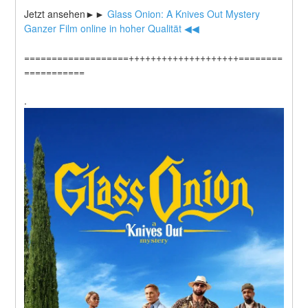
Jetzt ansehen►►
 Glass Onion: A Knives Out Mystery 
Ganzer Film online in hoher Qualität ◀◀
===================++++++++++++++++++++========
===========
.