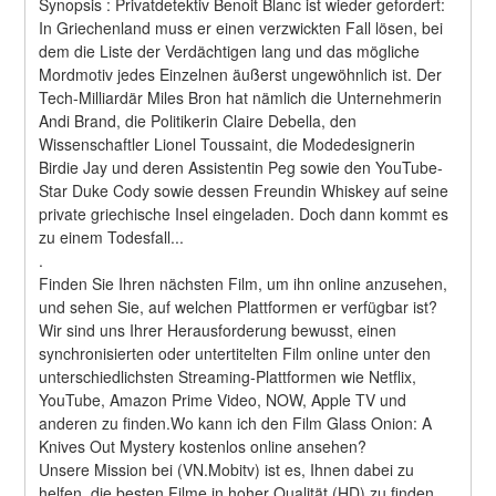
Synopsis : Privatdetektiv Benoit Blanc ist wieder gefordert: 
In Griechenland muss er einen verzwickten Fall lösen, bei 
dem die Liste der Verdächtigen lang und das mögliche 
Mordmotiv jedes Einzelnen äußerst ungewöhnlich ist. Der 
Tech-Milliardär Miles Bron hat nämlich die Unternehmerin 
Andi Brand, die Politikerin Claire Debella, den 
Wissenschaftler Lionel Toussaint, die Modedesignerin 
Birdie Jay und deren Assistentin Peg sowie den YouTube-
Star Duke Cody sowie dessen Freundin Whiskey auf seine 
private griechische Insel eingeladen. Doch dann kommt es 
zu einem Todesfall... 
.
Finden Sie Ihren nächsten Film, um ihn online anzusehen, 
und sehen Sie, auf welchen Plattformen er verfügbar ist?
Wir sind uns Ihrer Herausforderung bewusst, einen 
synchronisierten oder untertitelten Film online unter den 
unterschiedlichsten Streaming-Plattformen wie Netflix, 
YouTube, Amazon Prime Video, NOW, Apple TV und 
anderen zu finden.Wo kann ich den Film Glass Onion: A 
Knives Out Mystery kostenlos online ansehen?
Unsere Mission bei (VN.Mobitv) ist es, Ihnen dabei zu 
helfen, die besten Filme in hoher Qualität (HD) zu finden, 